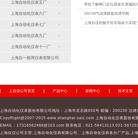
上海自动化仪表五厂
带您了解阀门定位器发生泄漏的
上海自动化仪表六厂
ZMAM气动薄膜套筒调节阀
上海自仪积极开拓市场奋力实现“
上海自动化仪表七厂
上海自动化仪表九厂
上海自动化仪表十一厂
上海自一船用仪表有限公司
上自仪公司首页
产品中心
新闻中心
技术文章
上海自动化仪表股份有限公司地址：上海市灵石路650号 邮编：200230 法律
CopyRight@2007-2015 www.shanghai-saic.com
上海自动化仪表股份有
EMAIL：17316562488@163.com 联系电话：021-56413113 021-567251
上海自仪公司主营:
上海自动化仪表有限公司
、
上海自动化仪表
各分厂产品,
上