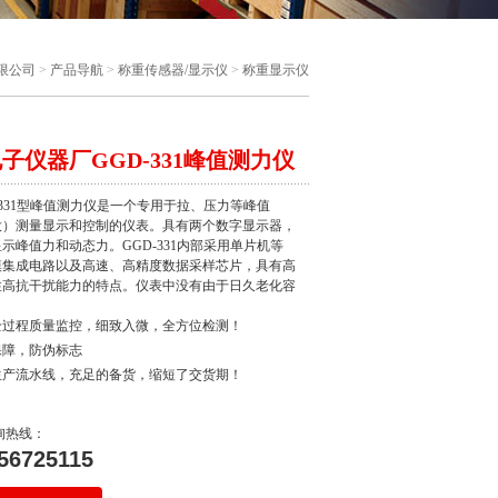
限公司
>
产品导航
>
称重传感器/显示仪
>
称重显示仪
子仪器厂GGD-331峰值测力仪
-331型峰值测力仪是一个专用于拉、压力等峰值
大）测量显示和控制的仪表。具有两个数字显示器，
示峰值力和动态力。GGD-331内部采用单片机等
模集成电路以及高速、高精度数据采样芯片，具有高
性高抗干扰能力的特点。仪表中没有由于日久老化容
起故障的拨动开关和电位器，代之以轻触键盘，通过
键盘能进行所有的调校和操作。仪表的工作状态和设
全过程质量监控，细致入微，全方位检测！
数均由非易失性数据存贮芯片保存，即使在断电的情
保障，防伪标志
也能保证十年不丢失。另外还设有看门狗电路，因此
生产流水线，充足的备货，缩短了交货期！
具有极高的可靠性。
询热线：
56725115