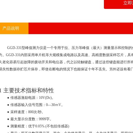
立即
产品说明
GGD-331
型峰值测力仪是一个专用于拉、压力等峰值（最大）测量显示和控制的
力。
GGD-331
内部采用单片机等大规模集成电路以及高速、高精度数据采样芯片，具
久老化容易引起故障的拨动开关和电位器，代之以轻触键盘，通过这些键盘能进行所
易失性数据存贮芯片保存，即使在断电的情况下也能保证十年不丢失。另外还设有看
1
主要技术指标和特性
●
传感器激励电源：
10V(Dc)
。
●
传感器输入信号范围：
0
—
30
ｍ
V
。
●
采样速度：
800
次
/
秒。
●
最大显示分度数：
9999
字。
●
测量精度：优于
0.05% (
不包括传感器
)