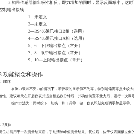
2.
如果传感器输出极性相反，即力增加的同时，显示反而减小，这时
控制输出接线：
1
—未定义
2
—未定义
3
—
RS485
通讯接口
B
相（选用）
4
—
RS485
通讯接口
A
相（选用）
5
、
6
—下限输出接点（常开）
7
、
8
—限中输出接点（常开）
9
、
10
—上限输出接点（常开）
3
功能概念和操作
. 1
调零
在测力装置不受力的情况下，若仪表的显示值不为零，特别是偏离零点比较大
确性。建议每天在开启仪表并适当预热数分钟后，并确信装置不受力后，进行一次调
操作方法为：同时按下［切换］和［调零］键，仪表即刻完成调零并显示零。
. 2
复位
复位功能用于一次测量结束后，手动清除峰值测量结果。复位后，位于仪表面板左侧