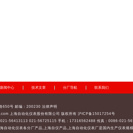
新闻中心
技术文章
分厂导航
联系我们
0号 邮编：200230 法律声明
c.com
上海自动化仪表股份有限公司
版权所有 沪ICP备15017254号
1-56413113 021-56725115 手机：17316562488 传真：0086-021-5677
海自动化仪表
各分厂产品,
上海自仪
产品,
上海自动化仪表厂
是国内生产仪表规模