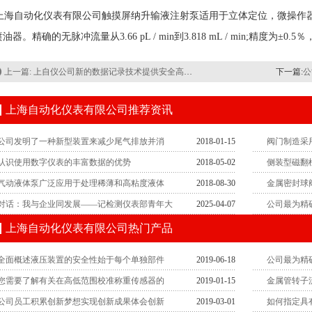
海自动化仪表有限公司触摸屏纳升输液注射泵适用于立体定位，微操作器
油器。精确的无脉冲流量从3.66 pL / min到3.818 mL / min;精度为±0.
上一篇:
上自仪公司新的数据记录技术提供安全高效和节省成本的独特功能
下一篇:
公
上海自动化仪表有限公司推荐资讯
公司发明了一种新型装置来减少尾气排放并消
2018-01-15
阀门制造采
认识使用数字仪表的丰富数据的优势
2018-05-02
侧装型磁翻
气动液体泵广泛应用于处理稀薄和高粘度液体
2018-08-30
金属密封球
对话：我与企业同发展——记检测仪表部青年大
2025-04-07
公司最为精
上海自动化仪表有限公司热门产品
全面概述液压装置的安全性始于每个单独部件
2019-06-18
公司最为精
您需要了解有关在高低范围校准称重传感器的
2019-01-15
金属管转子
公司员工积累创新梦想实现创新成果体会创新
2019-03-01
如何指定具